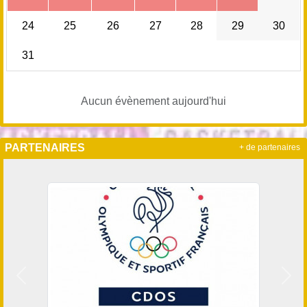
24
25
26
27
28
29
30
31
Aucun évènement aujourd'hui
PARTENAIRES
+ de partenaires
Précedent
Suiv