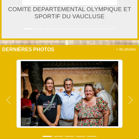
COMITE DEPARTEMENTAL OLYMPIQUE ET
SPORTIF DU VAUCLUSE
DERNIÈRES PHOTOS
+ de photos
Précedent
Sui